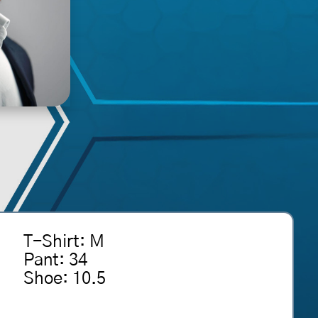
T-Shirt
:
M
Pant
:
34
Shoe
:
10.5