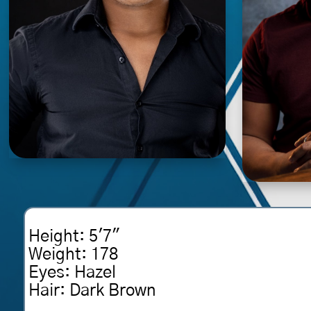
Height
:
5'7"
Weight
:
178
Eyes
:
Hazel
Hair
:
Dark Brown