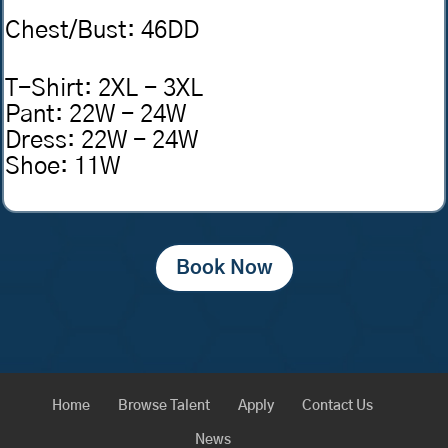
Chest/Bust
:
46DD
T-Shirt
:
2XL - 3XL
Pant
:
22W - 24W
Dress
:
22W - 24W
Shoe
:
11W
Book Now
Home
Browse Talent
Apply
Contact Us
News