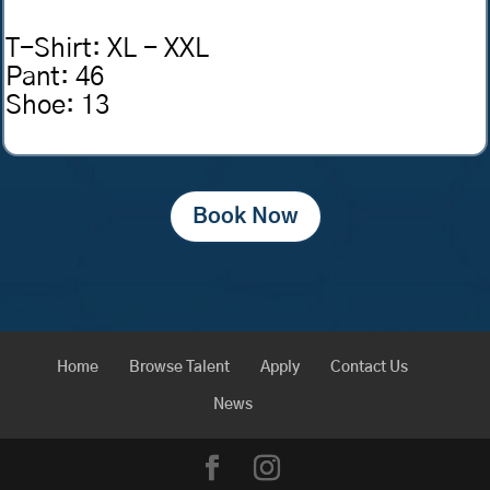
T-Shirt
:
XL - XXL
Pant
:
46
Shoe
:
13
Book Now
Home
Browse Talent
Apply
Contact Us
News