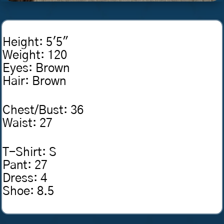
Height
:
5'5"
Weight
:
120
Eyes
:
Brown
Hair
:
Brown
Chest/Bust
:
36
Waist
:
27
T-Shirt
:
S
Pant
:
27
Dress
:
4
Shoe
:
8.5