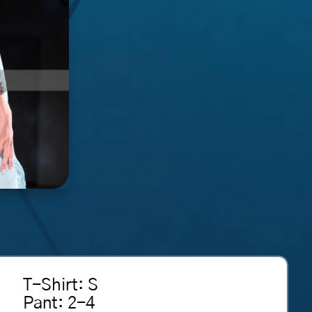
T-Shirt
:
S
Pant
:
2-4