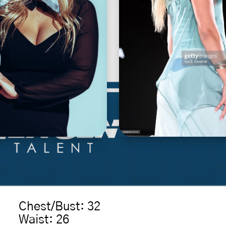
Chest/Bust
:
32
Waist
:
26