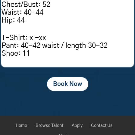
Chest/Bust
:
52
Waist
:
40-44
Hip
:
44
T-Shirt
:
xl-xxl
Pant
:
40-42 waist / length 30-32
Shoe
:
11
Book Now
Home
Browse Talent
Apply
Contact Us