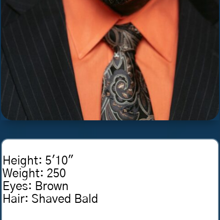
Height
:
5'10"
Weight
:
250
Eyes
:
Brown
Hair
:
Shaved Bald