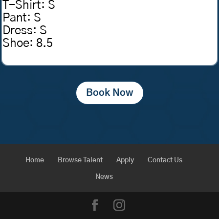
T-Shirt
:
S
Pant
:
S
Dress
:
S
Shoe
:
8.5
Book Now
Home
Browse Talent
Apply
Contact Us
News