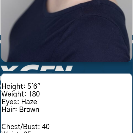
Height
:
5'6"
Weight
:
180
Eyes
:
Hazel
Hair
:
Brown
Chest/Bust
:
40