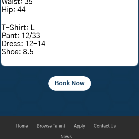
Waist
:
35
Hip
:
44
T-Shirt
:
L
Pant
:
12/33
Dress
:
12-14
Shoe
:
8.5
Book Now
Home
Browse Talent
Apply
Contact Us
News