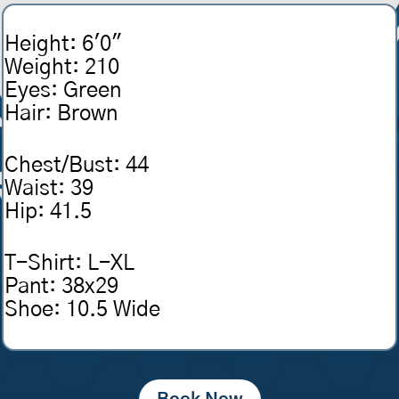
Height
:
6'0"
Weight
:
210
Eyes
:
Green
Hair
:
Brown
Chest/Bust
:
44
Waist
:
39
Hip
:
41.5
T-Shirt
:
L-XL
Pant
:
38x29
Shoe
:
10.5 Wide